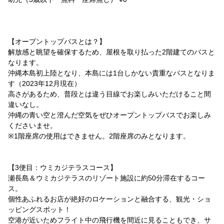
【オープントップバスとは？】
解放感と眺望を確保するため、屋根を取り払った2階建てのバスと
なります。
沖縄本島初上陸となり、本島には1台しかない貴重なバスとなりま
す（2023年12月現在）
高さがあるため、普段とは違う目線でお楽しみいただけること間
違いなし。
沖縄の青い空と澄んだ空気をぜひオープントップバスでお楽しみ
くださいませ。
※1階座席の使用はできません。2階座席のみとなります。
【3便目：ウミカジテラスコース】
瀬長島＆ウミカジテラスのリゾート施設に約50分滞在するコー
ス。
個性あふれるお店が絶好のロケーションと融合する、観光・ショ
ッピングスポット！
空港が近いためフライト中の飛行機を間近に見ることもでき、サ