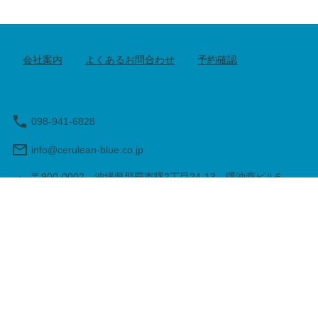
料区域内の入場券付きで、世界遺産「首里城」
ッジコース】 全長約1.
に約60分滞在するコース。 往路は、国道58号
橋・オーシャンビュー
線を北上し、沖縄県立博物館・美術館・おもろ
し、北谷アメリカンビレ
まちTギャラリアを通って首里城へ！ 復路は、
コース。 泊大橋から
会社案内
よくあるお問合わせ
予約確認
奇跡の1マイルと呼ばれる国際通りを通って約2
気が良ければ有名な慶
時間のツアーが終了。 ＝＝＝＝＝＝＝＝＝＝＝
6㎞続く西海岸道路か
＝＝＝＝＝＝＝ 2便目・3便目もご参加いかがで
スの2階の高さからオ
すか？ 沖縄を代表する大人気スポットを満喫い
きます。 アメリカン
098-941-6828
ただけます！ 【2便目：アメリカンビレッジコ
で人気のシティリゾー
ース】 全長約1.1㎞・高さ約35ｍの泊大橋・オ
やショッピングが楽し
info@cerulean-blue.co.jp
ーシャンビュー続く西海岸道路を経由し、北谷
設が立ち並び飲食店も多くあ
アメリカンビレッジに約60分滞在するコース。
＝＝＝＝＝＝＝＝＝＝＝＝＝＝ 1便
〒900-0002 沖縄県那覇市曙2丁目24-13 曙沖商ビル6
泊大橋からは沖縄の海を一望でき、天気が良け
ご参加いかがですか？
-A（集合場所ではありません）
れば有名な慶良間諸島も見えます！ 約6㎞続く
ポットを満喫いただけます！ 【1便
西海岸道路からは、オープントップバスの2階
コース】 有料区域内
営業時間（現地時間）：8:00 - 19:00
の高さからオーシャンビューが一望できます。
「首里城」に約60分滞
アメリカンビレッジは、地元・観光客で人気の
国道58号線を北上し、
シティリゾート。アメリカンな雰囲気やショッ
館・おもろまちTギャ
ピングが楽しめ、異国情緒あふれる施設が立ち
へ！ 復路は、奇跡の1
並び飲食店も多くあります。 2便目の予約はこ
りを通って約2時間のツアーが
旅行業登録票
旅行業約款
特定商取引法
ちらから： https://book.cerulean-blue.co.jp/pro
約はこちらから： https://b
ducts/f934261b-d3c9-5d5a-9f7f-20a81f17630
o.jp/products/b492e1