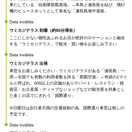
果たしている「自衛隊那覇基地」→本島と瀬長島を結び、飛行
機のビュースポットとして有名な「瀬長島海中道路」
Data inválida
ウミカジテラス 到着（約50分滞在）
ここにしかない個性あふれるお店が絶好のロケーションと融合
する「ウミカジテラス」で観光・買い物をお楽しみ下さい
Data inválida
ウミカジテラス 出発
車窓をお楽しみください：ウミカジテラスがある「瀬長島」一
周→全国でも有数の利用者数を誇る「那覇空港」→奇跡の1マイ
ルと呼ばれ、600以上の店舗がありデパート・レストラン・雑
貨店・お土産屋・ディープなショップなどの観光客を対象とし
た多くの店でにぎわう「国際通り」
※日曜日は歩行者天国の交通規制の為、国際通り車窓は無しの
予定です。
Data inválida