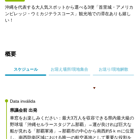
沖縄を代表する大人気スポットから選べる3便「首里城・アメリカ
ンビレッジ・ウミカジテラスコース」観光地での滞在ありも嬉し
い！
概要
スケジュール
お迎え場所/現地集合
お送り/現地解散
Data inválida
県議会前 出発
車窓をお楽しみください：最大3万人を収容できる県内最大級の
野球場「沖縄セルラースタジアム那覇」→運が良ければ巨大な
船が見れる「那覇軍港」→那覇市の中心から南西約5ｋｍに位置
し、南西防衛区域における唯一の航空基地として重要な役割を