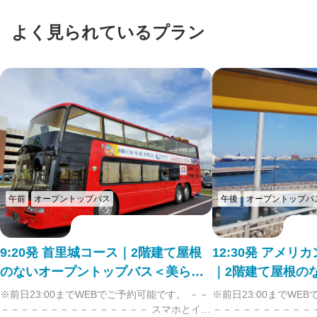
よく見られているプラン
午前
オープントップバス
午後
オープントップバ
9:20発 首里城コース｜2階建て屋根
12:30発 アメ
のないオープントップバス＜美ら島S
｜2階建て屋根の
KY View＞号で行く！
バス＜美ら島SKY
※前日23:00までWEBでご予約可能です。 －－
※前日23:00までWEB
－－－－－－－－－－－－－－－ スマホとイヤ
－－－－－－－－－－