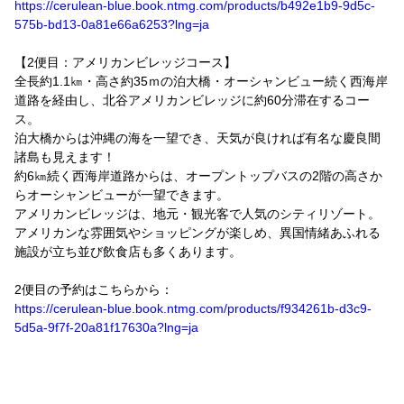
https://cerulean-blue.book.ntmg.com/products/b492e1b9-9d5c-
575b-bd13-0a81e66a6253?lng=ja
【2便目：アメリカンビレッジコース】
全長約1.1㎞・高さ約35ｍの泊大橋・オーシャンビュー続く西海岸
道路を経由し、北谷アメリカンビレッジに約60分滞在するコー
ス。
泊大橋からは沖縄の海を一望でき、天気が良ければ有名な慶良間
諸島も見えます！
約6㎞続く西海岸道路からは、オープントップバスの2階の高さか
らオーシャンビューが一望できます。
アメリカンビレッジは、地元・観光客で人気のシティリゾート。
アメリカンな雰囲気やショッピングが楽しめ、異国情緒あふれる
施設が立ち並び飲食店も多くあります。
2便目の予約はこちらから：
https://cerulean-blue.book.ntmg.com/products/f934261b-d3c9-
5d5a-9f7f-20a81f17630a?lng=ja