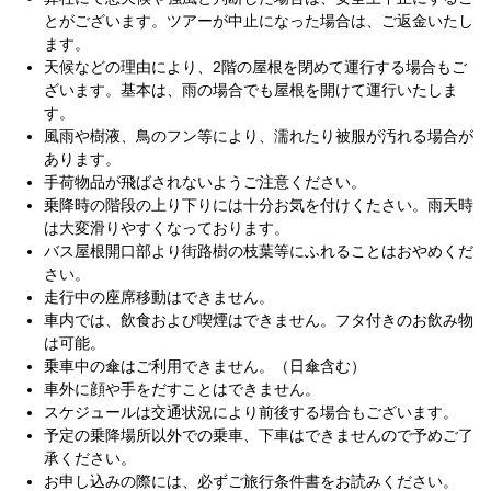
とがございます。ツアーが中止になった場合は、ご返金いたし
ます。
天候などの理由により、2階の屋根を閉めて運行する場合もご
ざいます。基本は、雨の場合でも屋根を開けて運行いたしま
す。
風雨や樹液、鳥のフン等により、濡れたり被服が汚れる場合が
あります。
手荷物品が飛ばされないようご注意ください。
乗降時の階段の上り下りには十分お気を付けくたさい。雨天時
は大変滑りやすくなっております。
バス屋根開口部より街路樹の枝葉等にふれることはおやめくだ
さい。
走行中の座席移動はできません。
車内では、飲食および喫煙はできません。フタ付きのお飲み物
は可能。
乗車中の傘はご利用できません。（日傘含む）
車外に顔や手をだすことはできません。
スケジュールは交通状況により前後する場合もございます。
予定の乗降場所以外での乗車、下車はできませんので予めご了
承ください。
お申し込みの際には、必ずご旅行条件書をお読みください。